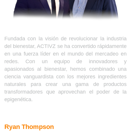
Fundada con la visión de revolucionar la industria
del bienestar, ACTIVZ se ha convertido rápidamente
en una fuerza líder en el mundo del mercadeo en
redes. Con un equipo de innovadores y
apasionados al bienestar, hemos combinado una
ciencia vanguardista con los mejores ingredientes
naturales para crear una gama de productos
transformadores que aprovechan el poder de la
epigenética.
Ryan Thompson