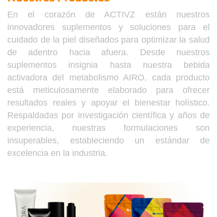
En el corazón de ACTIVZ están nuestros
innovadores suplementos y soluciones para el
cuidado de la piel diseñados para optimizar la salud
de adentro hacia afuera. Desde nuestros
suplementos insignia hasta nuestra bebida
activadora del metabolismo AIRO, cada producto
está meticulosamente elaborado para ofrecer
resultados reales y apoyar el bienestar holístico.
Respaldadas por investigación científica y años de
experiencia, nuestras formulaciones son
insuperables, estableciendo un estándar de
excelencia en la industria.