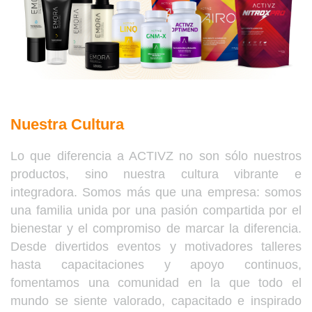
Nuestra Cultura
Lo que diferencia a ACTIVZ no son sólo nuestros
productos, sino nuestra cultura vibrante e
integradora. Somos más que una empresa: somos
una familia unida por una pasión compartida por el
bienestar y el compromiso de marcar la diferencia.
Desde divertidos eventos y motivadores talleres
hasta capacitaciones y apoyo continuos,
fomentamos una comunidad en la que todo el
mundo se siente valorado, capacitado e inspirado